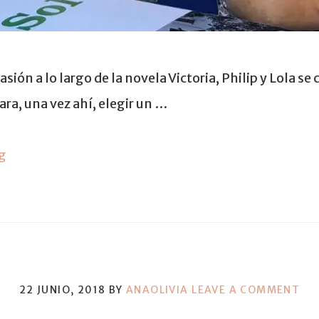
ión a lo largo de la novela Victoria, Philip y Lola se 
ara, una vez ahí, elegir un …
g
22 JUNIO, 2018
BY
ANAOLIVIA
LEAVE A COMMENT