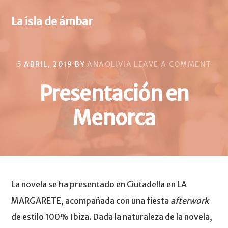
S
S
k
k
La isla de ámbar
i
i
p
p
t
t
5 ABRIL, 2019
BY
ANAOLIVIA
LEAVE A COMMENT
o
o
p
m
Presentación en
r
a
i
i
Menorca
m
n
a
c
r
o
y
n
n
t
La novela se ha presentado en Ciutadella en LA
a
e
v
n
MARGARETE, acompañada con una fiesta
afterwork
i
t
de estilo 100% Ibiza. Dada la naturaleza de la novela,
g