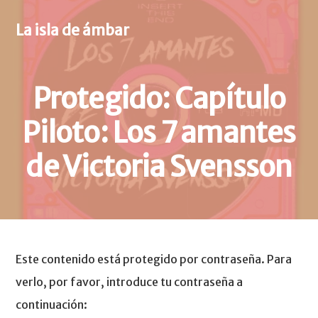
S
S
k
k
La isla de ámbar
i
i
p
p
t
t
Protegido: Capítulo
o
o
p
m
Piloto: Los 7 amantes
r
a
i
i
de Victoria Svensson
m
n
a
c
r
o
y
n
n
t
a
e
Este contenido está protegido por contraseña. Para
v
n
verlo, por favor, introduce tu contraseña a
i
t
continuación:
g