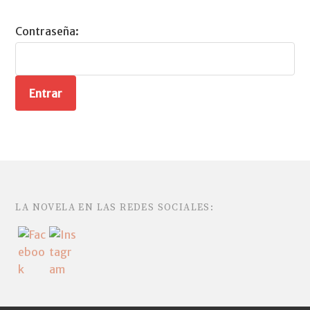
a
t
Contraseña:
i
o
n
LA NOVELA EN LAS REDES SOCIALES: